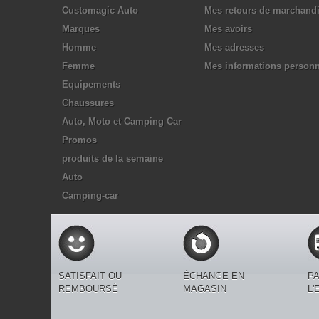
Customagic Auto
Mes retours de marchand
Marques
Mes avoirs
Homme
Mes adresses
Femme
Mes informations personn
Equipements
Chaussures
Auto, Moto et Camping Car
Promos
produits de la semaine
Auto
Camping-car
SATISFAIT OU
ÉCHANGE EN
PA
REMBOURSÉ
MAGASIN
L'