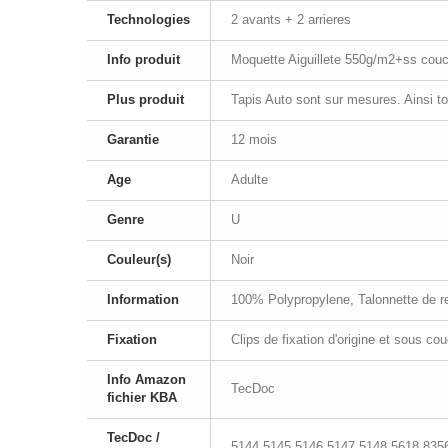
Technologies
2 avants + 2 arrieres
Info produit
Moquette Aiguillete 550g/m2+ss cou
Plus produit
Tapis Auto sont sur mesures. Ainsi t
Garantie
12 mois
Age
Adulte
Genre
U
Couleur(s)
Noir
Information
100% Polypropylene, Talonnette de ren
Fixation
Clips de fixation d'origine et sous co
Info Amazon
TecDoc
fichier KBA
TecDoc /
5144,5145,5146,5147,5148,5618,835