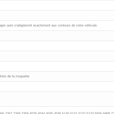
tapis auto s'adapteront exactement aux contours de votre véhicule.
loris de la moquette
266,2267,2268,2269,4029,4044,4045,4046,5140,5141,5142,5143,5556,5909,7