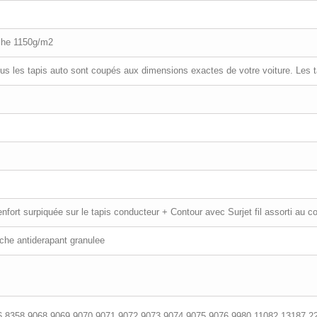
che 1150g/m2
ous les tapis auto sont coupés aux dimensions exactes de votre voiture. Les 
fort surpiquée sur le tapis conducteur + Contour avec Surjet fil assorti au co
uche antiderapant granulee
6,8358,9068,9069,9070,9071,9072,9073,9074,9075,9076,9980,11082,13187,2