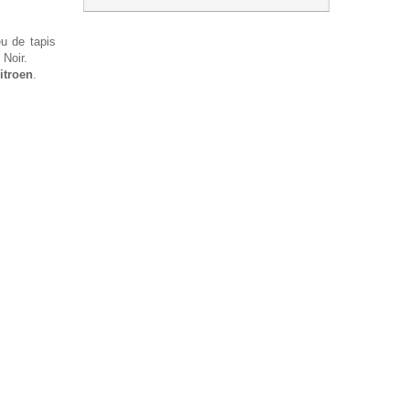
eu de tapis
 Noir.
itroen
.