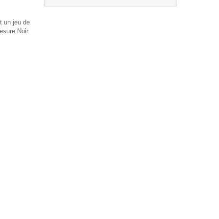
t un jeu de
esure Noir.