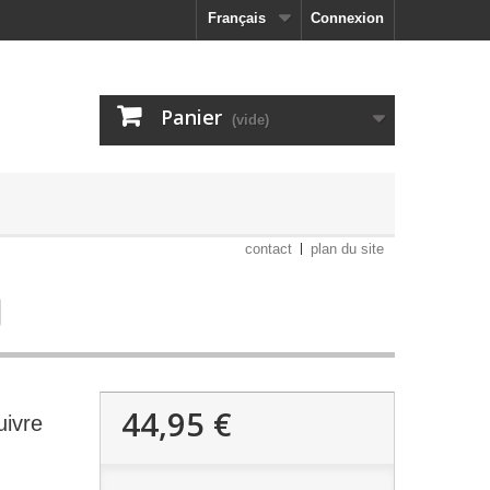
Français
Connexion
Panier
(vide)
contact
plan du site
44,95 €
uivre