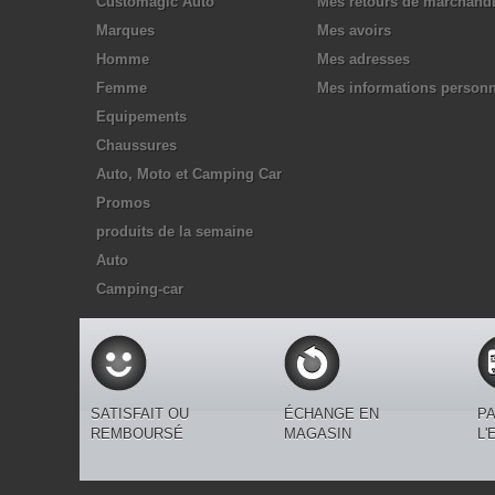
Customagic Auto
Mes retours de marchand
Marques
Mes avoirs
Homme
Mes adresses
Femme
Mes informations personn
Equipements
Chaussures
Auto, Moto et Camping Car
Promos
produits de la semaine
Auto
Camping-car
SATISFAIT OU
ÉCHANGE EN
PA
REMBOURSÉ
MAGASIN
L'