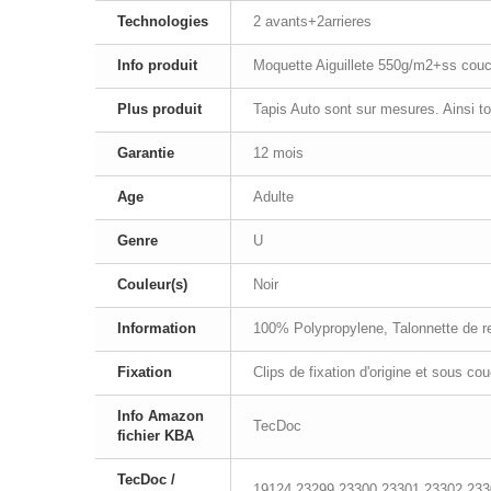
Technologies
2 avants+2arrieres
Info produit
Moquette Aiguillete 550g/m2+ss cou
Plus produit
Tapis Auto sont sur mesures. Ainsi t
Garantie
12 mois
Age
Adulte
Genre
U
Couleur(s)
Noir
Information
100% Polypropylene, Talonnette de ren
Fixation
Clips de fixation d'origine et sous co
Info Amazon
TecDoc
fichier KBA
TecDoc /
19124,23299,23300,23301,23302,233