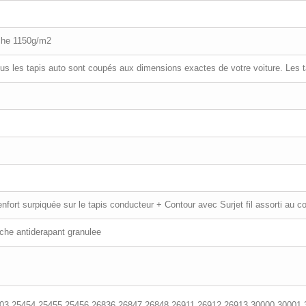
che 1150g/m2
ous les tapis auto sont coupés aux dimensions exactes de votre voiture. Les 
fort surpiquée sur le tapis conducteur + Contour avec Surjet fil assorti au co
uche antiderapant granulee
03,25454,25455,25456,26836,26847,26848,26911,26912,26913,30000,30001,