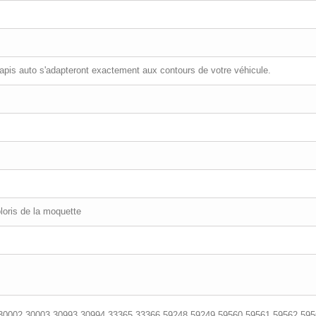
tapis auto s'adapteront exactement aux contours de votre véhicule.
loris de la moquette
30002,30003,30993,30994,33365,33366,59248,59249,59560,59561,59562,59