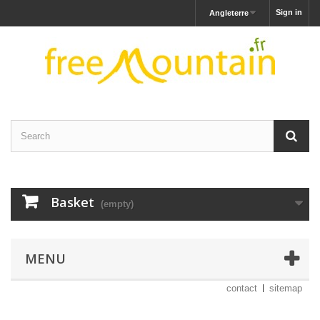
Sign in
Angleterre
Basket
(empty)
MENU
contact
sitemap