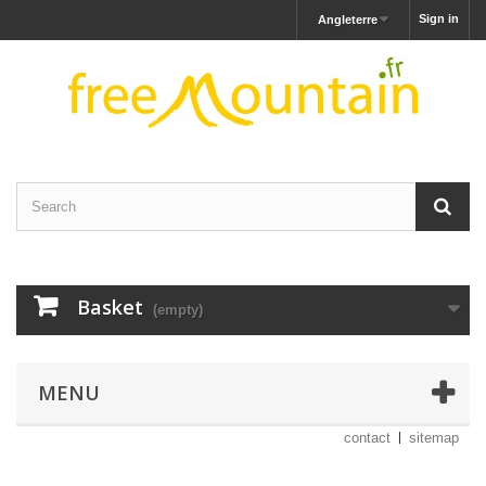
Sign in
Angleterre
Basket
(empty)
MENU
contact
sitemap