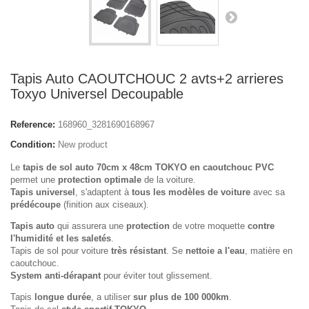
Tapis Auto CAOUTCHOUC 2 avts+2 arrieres
Toxyo Universel Decoupable
Reference:
168960_3281690168967
Condition:
New product
Le
tapis de sol auto 70cm x 48cm
TOKYO
en caoutchouc PVC
permet une
protection optimale
de la voiture.
Tapis universel
, s'adaptent à
tous les modèles de voiture
avec sa
prédécoupe
(finition aux ciseaux).
Tapis auto
qui assurera une
protection
de votre moquette
contre
l'humidité et les saletés
.
Tapis de sol pour voiture
très résistant
. Se
nettoie a l'eau
, matière en
caoutchouc.
System anti-dérapant
pour éviter tout glissement.
Tapis
longue durée
, a utiliser
sur plus de 100 000km
.