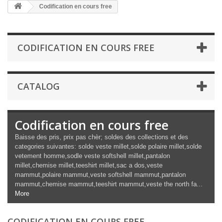
Codification en cours free
CODIFICATION EN COURS FREE
CATALOG
Codification en cours free
Baisse des pris, prix pas chèr; soldes des collections et des
categories suivantes: solde veste millet,solde polaire millet,solde
vetement homme,sodle veste softshell millet,pantalon
millet,chemise millet,teeshirt millet,sac a dos,veste
mammut,polaire mammut,veste softshell mammut,pantalon
mammut,chemise mammut,teeshirt mammut,veste the north fa...
More
CODIFICATION EN COURS FREE