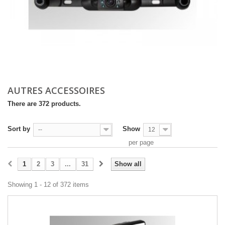
AUTRES ACCESSOIRES
There are 372 products.
Sort by
Show
--
12
per page
1
2
3
...
31
Show all
Showing 1 - 12 of 372 items