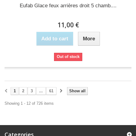
Eufab Glace feux arrières droit 5 chamb....
11,00 €
Add to cart
More
Out of stock
1
2
3
...
61
Show all
Showing 1 - 12 of 726 items
Categories