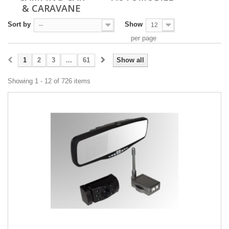
& CARAVANE
Sort by
Show
--
12
per page
1
2
3
...
61
Show all
Showing 1 - 12 of 726 items