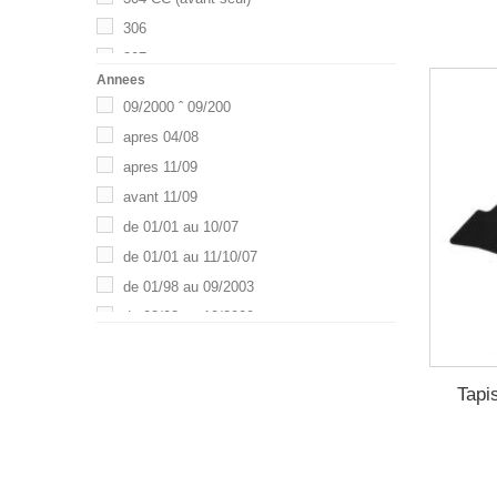
306
307
Annees
308
09/2000 ˆ 09/200
308 II
apres 04/08
406
apres 11/09
407
avant 11/09
500
de 01/01 au 10/07
508
de 01/01 au 11/10/07
508 / 508 SW
de 01/98 au 09/2003
807 / CITRO'N C8
de 03/02 au 10/2009
3008
de 03/07 a 01/14
5008
de 03/93 ˆ 06/07
A1
Tapi
Show more
A3
A4
ALTEA / LEON