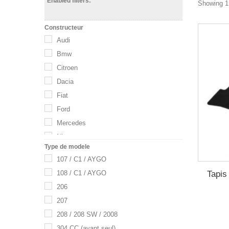
Enabled filters:
Showing 1 
Constructeur
Audi
Bmw
Citroen
Dacia
Fiat
Ford
Mercedes
Nissan
Type de modele
Opel
107 / C1 / AYGO
Peugeot
Tapis
108 / C1 / AYGO
Renault
206
Seat
207
Toyota
208 / 208 SW / 2008
Volkswagen
304 CC (avant seul)