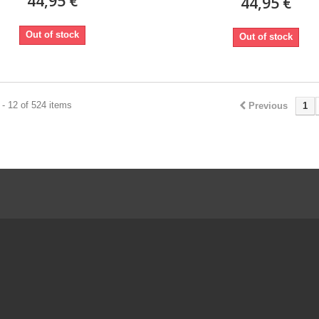
44,95 €
44,95 €
Out of stock
Out of stock
- 12 of 524 items
Previous
1