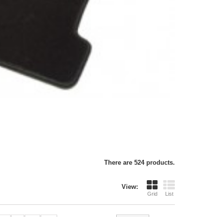
There are 524 products.
View:
Grid
List