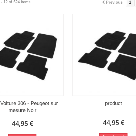
- 12 of 524 items
Previous
1
 Voiture 306 - Peugeot sur
product
mesure Noir
44,95 €
44,95 €