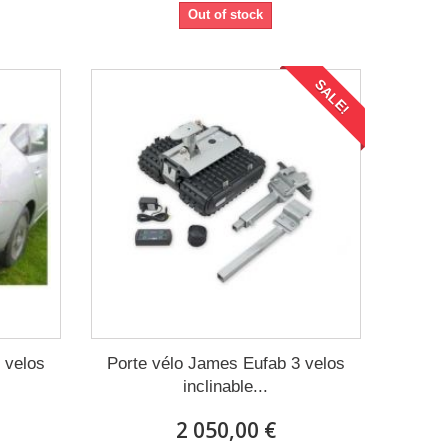
Out of stock
SALE!
 velos
Porte vélo James Eufab 3 velos
inclinable...
2 050,00 €