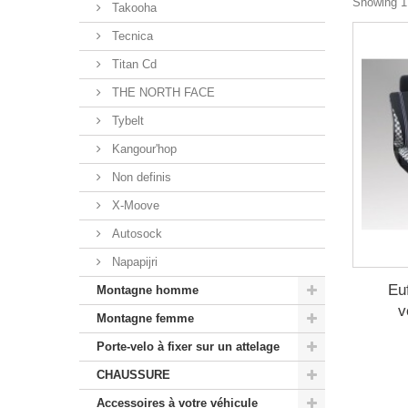
Showing 1 
Takooha
Tecnica
Titan Cd
THE NORTH FACE
Tybelt
Kangour'hop
Non definis
X-Moove
Autosock
Napapijri
Eu
Montagne homme
v
Montagne femme
Porte-velo à fixer sur un attelage
CHAUSSURE
Accessoires à votre véhicule