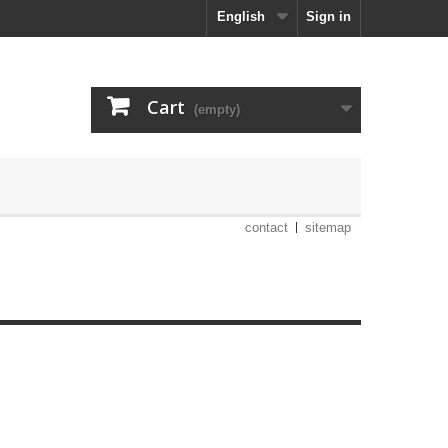
English
Sign in
Cart
(empty)
contact
sitemap