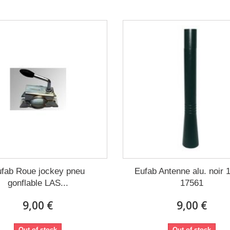
fab Roue jockey pneu
Eufab Antenne alu. noir 
gonflable LAS...
17561
9,00 €
9,00 €
Out of stock
Out of stock