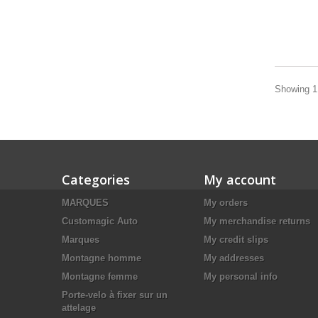
Showing 1 
Categories
My account
MARQUES
My orders
Customagic Auto
My merchandise returns
Marques
My credit slips
Montagne homme
My addresses
Montagne femme
My personal info
Porte-velo à fixer sur un
attelage