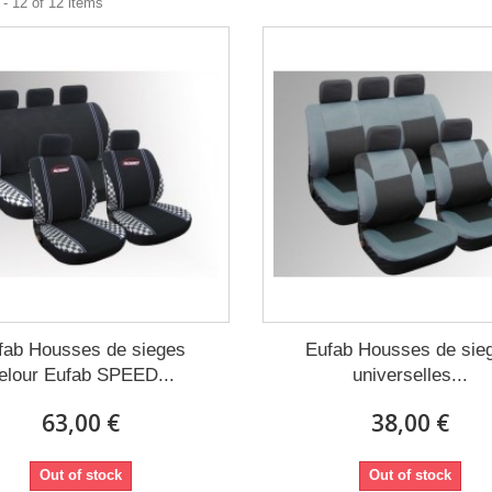
- 12 of 12 items
fab Housses de sieges
Eufab Housses de sie
elour Eufab SPEED...
universelles...
63,00 €
38,00 €
Out of stock
Out of stock