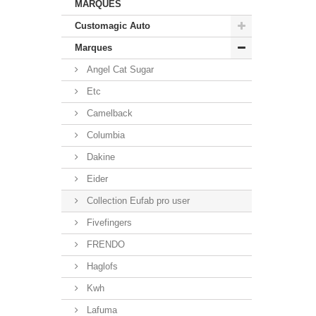
MARQUES
Customagic Auto
Marques
Angel Cat Sugar
Etc
Camelback
Columbia
Dakine
Eider
Collection Eufab pro user
Fivefingers
FRENDO
Haglofs
Kwh
Lafuma