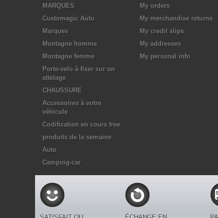
MARQUES
My orders
Customagic Auto
My merchandise returns
Marques
My credit slips
Montagne homme
My addresses
Montagne femme
My personal info
Porte-velo à fixer sur un
attelage
CHAUSSURE
Accessoires à votre
véhicule
Codification en cours free
produits de la semaine
Auto
Camping-car
SATISFAIT OU
ÉCHANGE EN
PA