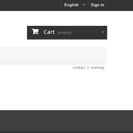
English
Sign in
Cart
(empty)
contact
sitemap