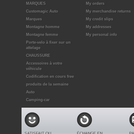
MARQUES
My orders
Customagic Auto
My merchandise returns
Marques
My credit slips
Montagne homme
My addresses
Montagne femme
My personal info
Porte-velo à fixer sur un
attelage
CHAUSSURE
Accessoires à votre
véhicule
Codification en cours free
produits de la semaine
Auto
Camping-car
SATISFAIT OU
ÉCHANGE EN
PA