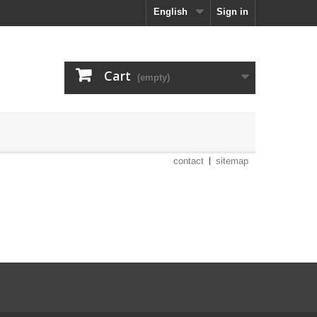
English
Sign in
Cart
(empty)
contact
sitemap