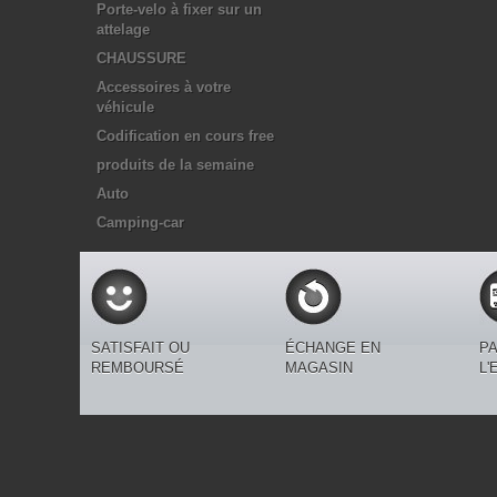
Porte-velo à fixer sur un
attelage
CHAUSSURE
Accessoires à votre
véhicule
Codification en cours free
produits de la semaine
Auto
Camping-car
SATISFAIT OU
ÉCHANGE EN
PA
REMBOURSÉ
MAGASIN
L'