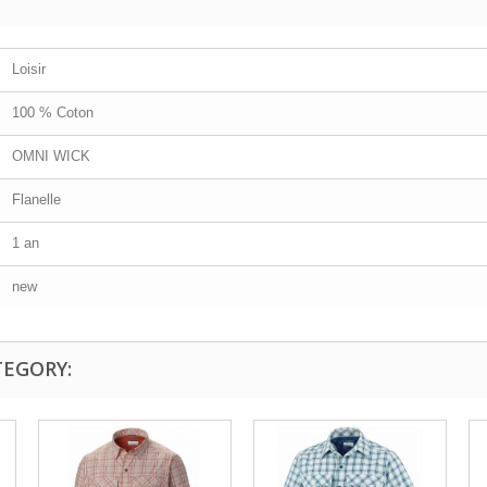
Loisir
100 % Coton
OMNI WICK
Flanelle
1 an
new
TEGORY: