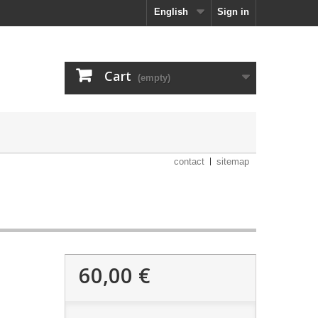
English
Sign in
Cart
(empty)
contact
sitemap
60,00 €