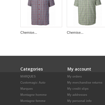
Chemise...
Chemise...
Categories
My account
MARQUES
My orders
Customagic Auto
My merchandise returns
Marques
My credit slips
Montagne homme
My addresses
Montagne femme
My personal info