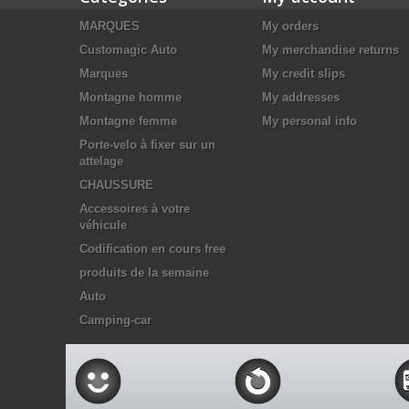
MARQUES
My orders
Customagic Auto
My merchandise returns
Marques
My credit slips
Montagne homme
My addresses
Montagne femme
My personal info
Porte-velo à fixer sur un
attelage
CHAUSSURE
Accessoires à votre
véhicule
Codification en cours free
produits de la semaine
Auto
Camping-car