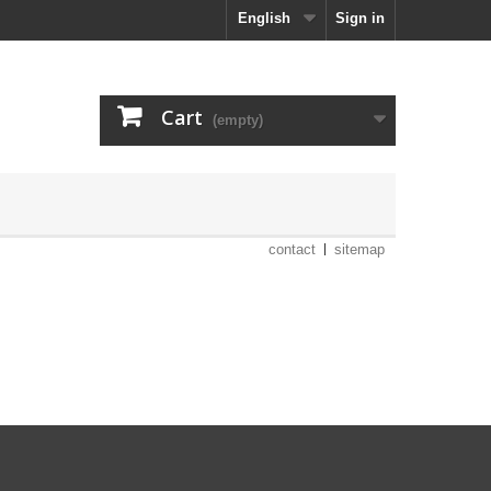
English
Sign in
Cart
(empty)
contact
sitemap