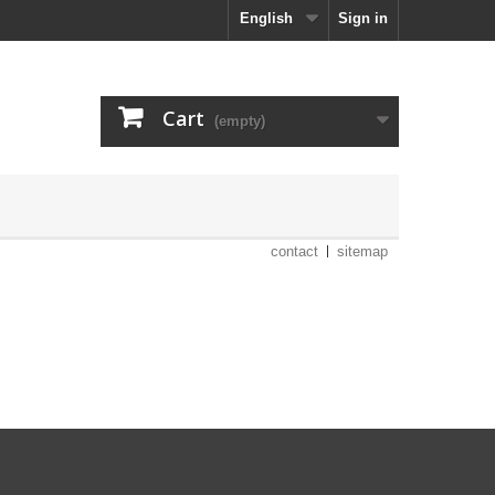
English
Sign in
Cart
(empty)
contact
sitemap