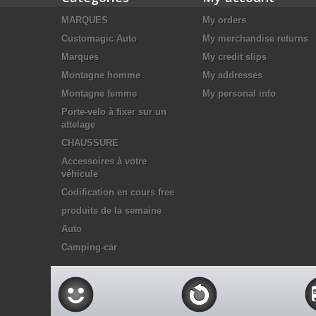
MARQUES
My orders
Customagic Auto
My merchandise returns
Marques
My credit slips
Montagne homme
My addresses
Montagne femme
My personal info
Porte-velo à fixer sur un
attelage
CHAUSSURE
Accessoires à votre
véhicule
Codification en cours free
produits de la semaine
Auto
Camping-car