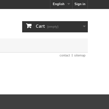
English
Sign in
Cart
(empty)
contact
sitemap