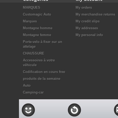
MARQUES
My orders
Customagic Auto
My merchandise returns
Marques
My credit slips
Montagne homme
My addresses
Montagne femme
My personal info
Porte-velo à fixer sur un
attelage
CHAUSSURE
Accessoires à votre
véhicule
Codification en cours free
produits de la semaine
Auto
Camping-car