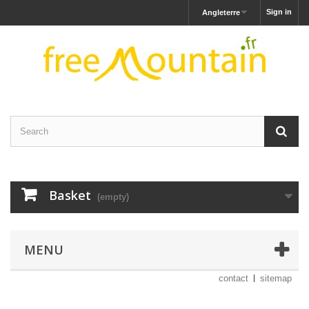
Sign in
Angleterre
Basket
(empty)
MENU
contact
sitemap