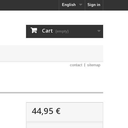
English
Sign in
Cart
(empty)
contact
sitemap
44,95 €