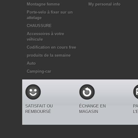
Montagne femme
My personal info
Porte-velo à fixer sur un
attelage
CHAUSSURE
Accessoires à votre
véhicule
Codification en cours free
produits de la semaine
Auto
Camping-car
SATISFAIT OU
ÉCHANGE EN
PA
REMBOURSÉ
MAGASIN
L'