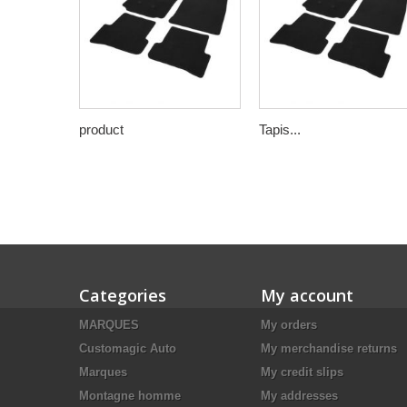
product
Tapis...
Categories
My account
MARQUES
My orders
Customagic Auto
My merchandise returns
Marques
My credit slips
Montagne homme
My addresses