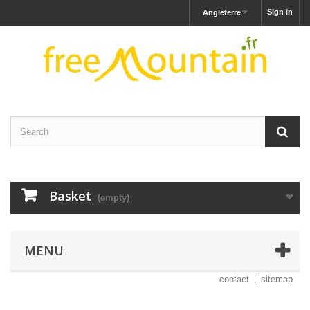
Sign in
Angleterre
Basket
(empty)
MENU
contact
sitemap