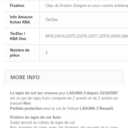
Fixation
Clips de fixation d'origine et sous couche antider
Info Amazon
TecDoc
fichier KBA
TecDoc /
8478,23374,23375,23376,23377,23378,26650,266
KBA One
Nombre de
4
pièce
MORE INFO
Le tapis de sol sur mesure
pour
LAGUNA 3 depuis 12/10/2007
est un jeu de tapis Auto compose de 2 avants et de 2 arriere sur
mesure
Noir
.
Parfaite protection
pour le sol de Voiture
LAGUNA 3 Renault
.
Finition du tapis de sol Auto
:
Surjet assorti au coloris du tapis de sol.
Bon maintien du tapis avec les fixations de securite et la sous