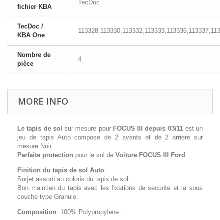
TecDoc
fichier KBA
TecDoc /
113328,113330,113332,113333,113336,113337,11
KBA One
Nombre de
4
pièce
MORE INFO
Le tapis de sol
sur mesure pour
FOCUS III depuis 03/11
est un
jeu de tapis Auto compose de 2 avants et de 2 arriere sur
mesure Noir.
Parfaite protection
pour le sol de
Voiture FOCUS III Ford
.
Finition du tapis de sol Auto
:
Surjet assorti au coloris du tapis de sol.
Bon maintien du tapis avec les fixations de securite et la sous
couche type Granule.
Composition
: 100% Polypropylene.