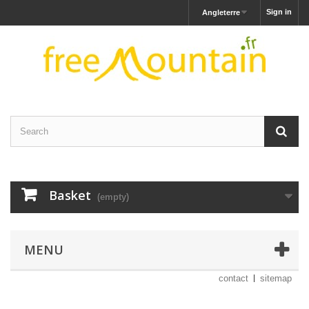
Sign in
Angleterre
Basket
(empty)
MENU
contact
sitemap