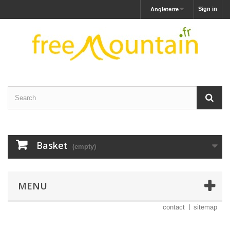
Sign in
Angleterre
Basket
(empty)
MENU
contact
sitemap