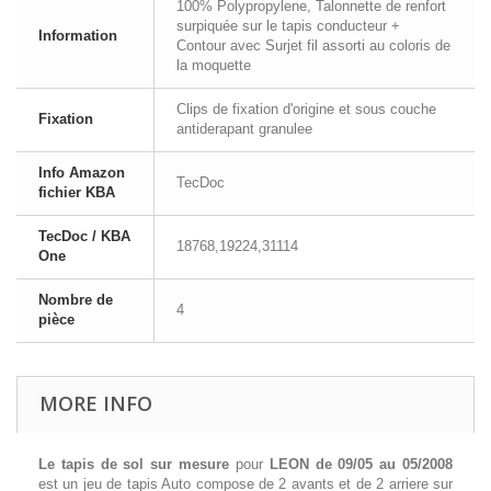
100% Polypropylene, Talonnette de renfort
surpiquée sur le tapis conducteur +
Information
Contour avec Surjet fil assorti au coloris de
la moquette
Clips de fixation d'origine et sous couche
Fixation
antiderapant granulee
Info Amazon
TecDoc
fichier KBA
TecDoc / KBA
18768,19224,31114
One
Nombre de
4
pièce
MORE INFO
Le tapis de sol sur mesure
pour
LEON de 09/05 au 05/2008
est un jeu de tapis Auto compose de 2 avants et de 2 arriere sur