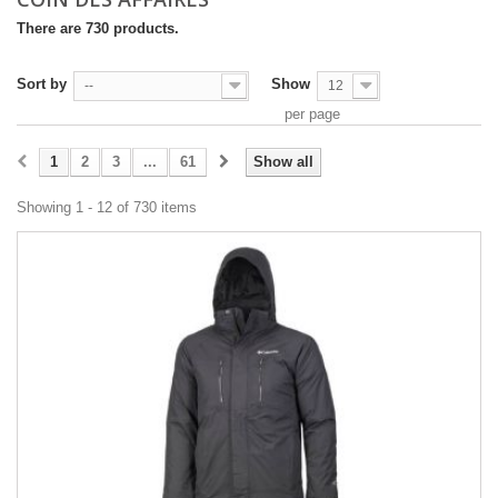
There are 730 products.
Sort by
Show
--
12
per page
1
2
3
...
61
Show all
Showing 1 - 12 of 730 items