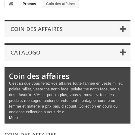
Promos
Coin des affaires
COIN DES AFFAIRES
CATALOGO
Coin des affaires
C'est ici que vous ferez vos affaires toute l'annee en veste millet,
polaire millet, veste the north face, polaire the north face, sac a
dos. Jusqu'à -50% et parfois plus, vous y trouverez tous les
produits montagne randonne, vetement montagne homme ou
femme et materiel a prix bas, discount. Collection en cours ou
ancienne collection a vous de c...
More
COIN DES AFFAIRES