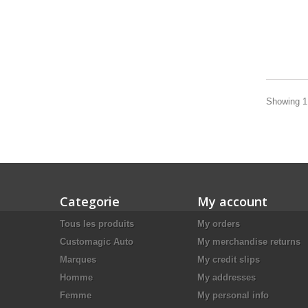
Showing 1 
Categorie
My account
Tous les produits
My orders
Customagic Auto
My merchandise returns
Marques
My credit slips
Homme
My addresses
Femme
My personal info