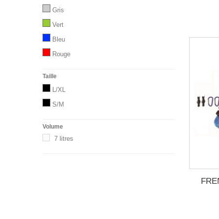
Gris
Vert
Bleu
Rouge
Taille
L/XL
S/M
Volume
7 litres
FRE