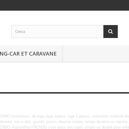
NG-CAR ET CARAVANE
Frendo
NDO fournisseur de luge, luge 1place, luge 2 places, vetement, materiel d'e
donnee, sac a dos, gourde, ponco, doucha solaire, lampe dynamo ou topche, FR
NDO. Aujourd'hui FRENDO c'est aussi des luges simple ou double pour enfan