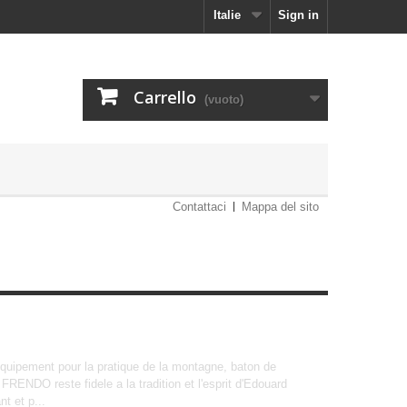
Italie
Sign in
Carrello
(vuoto)
Contattaci
Mappa del sito
quipement pour la pratique de la montagne, baton de
ENDO reste fidele a la tradition et l'esprit d'Edouard
t et p...