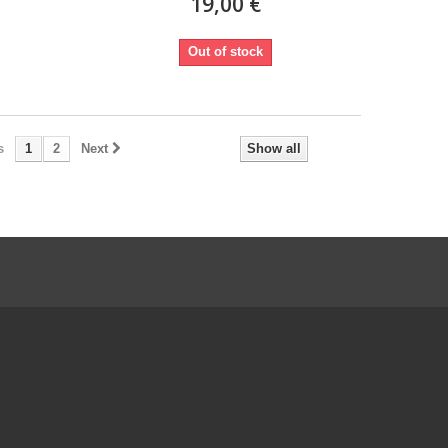
19,00 €
Out of stock
s
1
2
Next
Show all