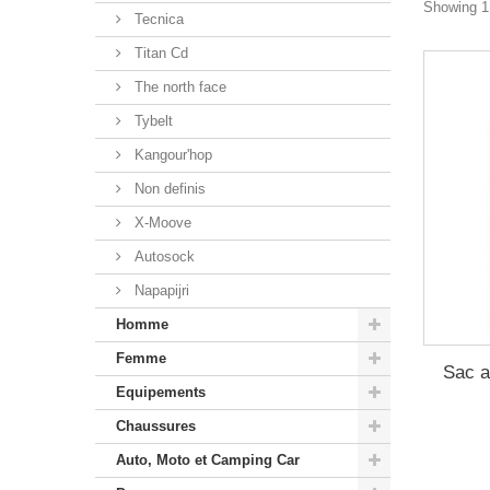
Showing 1 
Tecnica
Titan Cd
The north face
Tybelt
Kangour'hop
Non definis
X-Moove
Autosock
Napapijri
Homme
Femme
Sac a
Equipements
Chaussures
Auto, Moto et Camping Car