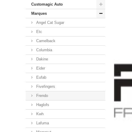
Mo
Customagic Auto
Marques
Angel Cat Sugar
Etc
Camelback
Columbia
Dakine
Eider
Eufab
Fivefingers
Frendo
Haglofs
Kwh
Lafuma