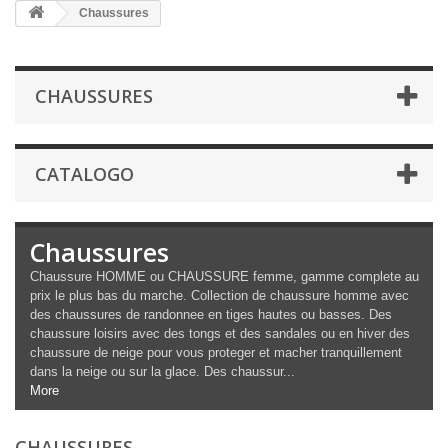
Chaussures
CHAUSSURES
CATALOGO
Chaussures
Chaussure HOMME ou CHAUSSURE femme, gamme complete au
prix le plus bas du marche. Collection de chaussure homme avec
des chaussures de randonnee en tiges hautes ou basses. Des
chaussure loisirs avec des tongs et des sandales ou en hiver des
chaussure de neige pour vous proteger et macher tranquillement
dans la neige ou sur la glace. Des chaussur...
More
CHAUSSURES