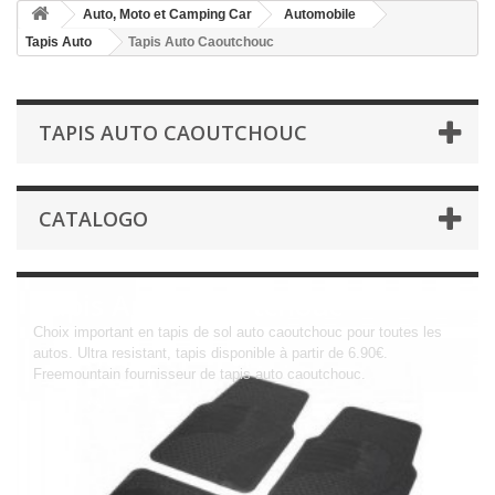
Auto, Moto et Camping Car
Automobile
Tapis Auto
Tapis Auto Caoutchouc
TAPIS AUTO CAOUTCHOUC
CATALOGO
Tapis Auto Caoutchouc
Choix important en tapis de sol auto caoutchouc pour toutes les
autos. Ultra resistant, tapis disponible à partir de 6.90€.
Freemountain fournisseur de tapis auto caoutchouc.