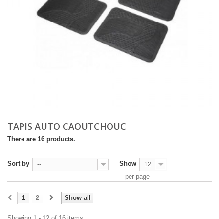
TAPIS AUTO CAOUTCHOUC
There are 16 products.
Sort by
Show
--
12
per page
1
2
Show all
Showing 1 - 12 of 16 items