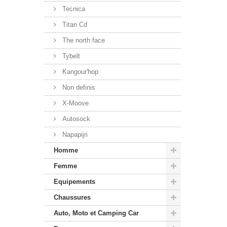
Tecnica
Titan Cd
The north face
Tybelt
Kangour'hop
Non definis
X-Moove
Autosock
Napapijri
Homme
Femme
Equipements
Chaussures
Auto, Moto et Camping Car