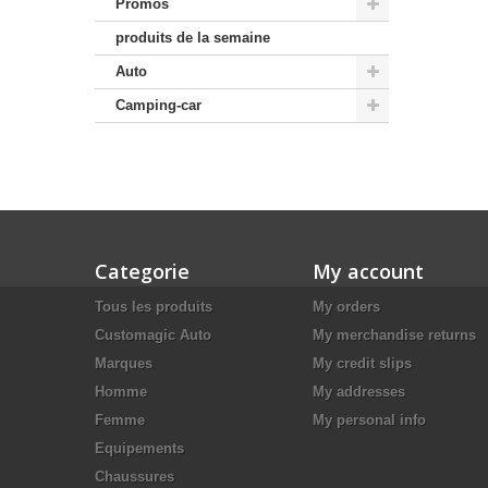
Promos
produits de la semaine
Auto
Camping-car
Categorie
My account
Tous les produits
My orders
Customagic Auto
My merchandise returns
Marques
My credit slips
Homme
My addresses
Femme
My personal info
Equipements
Chaussures