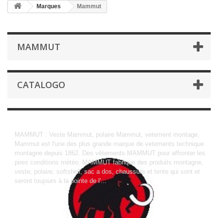
Marques
Mammut
MAMMUT
CATALOGO
Mammut
MAMMUT : Veste Mammut, polaire Mammut, vetement montage,
Mammut est l'une des plus grande marque de vetements technique
montagne depuis 1862. Des vêtements MAMMUT pour affronter les
pires conditions météo. MAMMUT fabrique des produits montagne,
veste, polaire, softshell, sac a dos, chaussure et tente qui sont et
seront toujours à la pointe de l'...
More