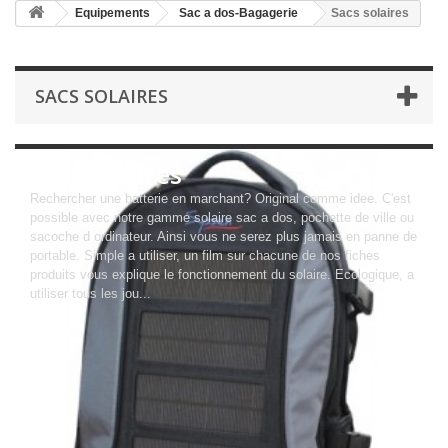
Equipements
Sac a dos-Bagagerie
Sacs solaires
SACS SOLAIRES
Sacs solaires
Rechercher une batterie en marchant? Original comme idee. C'est
possible avec notre gamme solaire sac a dos, pochette de ville ou
sacoche d ordinateur. Ainsi vous ne serez plus jamais en panne de
portable. Simple a utiliser, un film sur chacune de nos fiches
produits vous explique le fonctionnement du solaire. Ecologique, a
utiliser tous les jou...
More