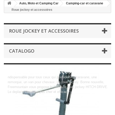
Auto, Moto et Camping Car
Camping-car et caravane
Roue jockey et accessoires
ROUE JOCKEY ET ACCESSOIRES
CATALOGO
Roue jockey et accessoires
ndispensable pour tous ceux qui posside une caravane, une
remorque, un van pour chevaux: La roue jockey. Bonne nouvelle,
Freemountain vous propose la fameuse roue jockey HITCH DRIVE.
Le deplace caravane pas cher et efficace