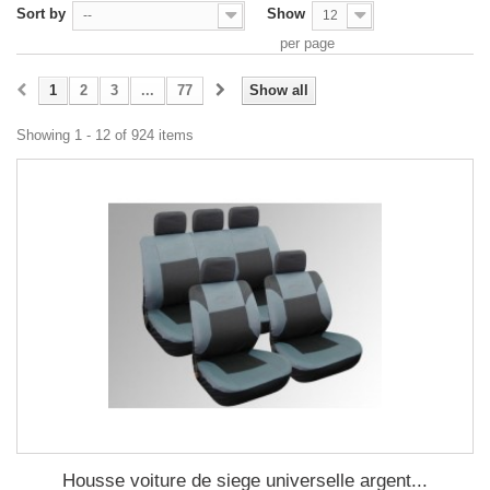
Sort by
Show
--
12
per page
1
2
3
...
77
Show all
Showing 1 - 12 of 924 items
Housse voiture de siege universelle argent...