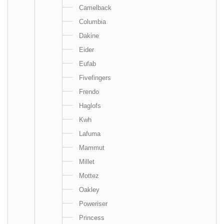
Camelback
Columbia
Dakine
Eider
Eufab
Fivefingers
Frendo
Haglofs
Kwh
Lafuma
Mammut
Millet
Mottez
Oakley
Poweriser
Princess