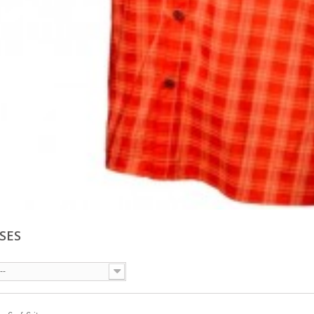
SES
--