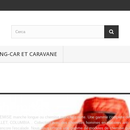
NG-CAR ET CARAVANE
Chemises
EMISE manche longue ou chemise manche courte. Une gamme complete de 
LET, COLUMBIA... Collection avec des chemises hommes en matières anti U
encore l'escalade. Nous vous offrons une gamme de modeles de chemise qui 