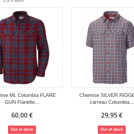
- 6 of 6 items
ise ML Columbia FLARE
Chemise SILVER RIDG
GUN Flanelle...
carreau Columbia...
60,00 €
29,95 €
Out of stock
Out of stock