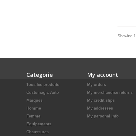
Showing 1 
Categorie
My account
Tous les produits
My orders
Customagic Auto
My merchandise returns
Marques
My credit slips
Homme
My addresses
Femme
My personal info
Equipements
Chaussures