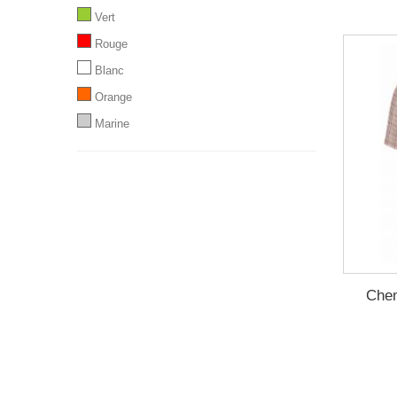
XL
Vert
Rouge
Blanc
Orange
Marine
Che