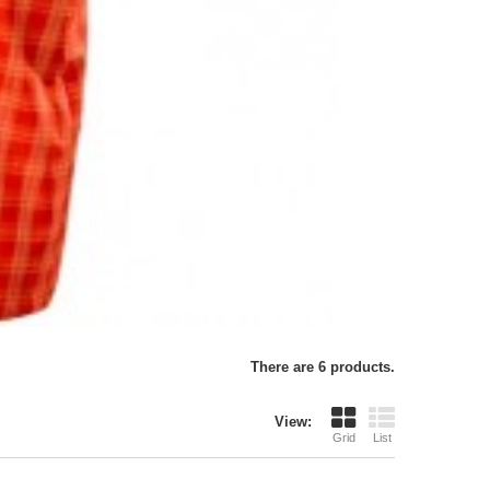
There are 6 products.
View:
Grid
List