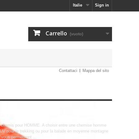
Italie
Sign in
Carrello
(vuoto)
Contattaci
Mappa del sito
chemis pour HOMME. A choisir entre une chemise homme
V pour le trekking ou pour la balade en moyenne montagne
vous permettront ...