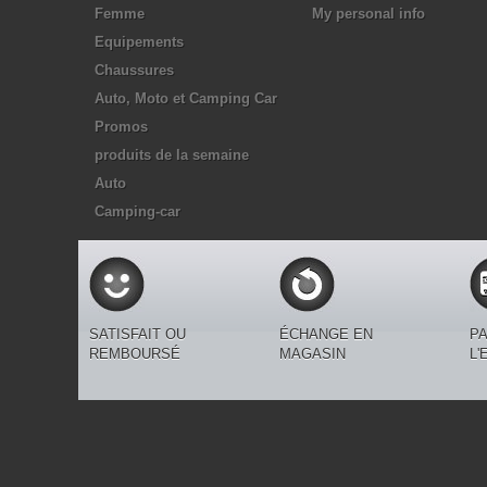
Femme
My personal info
Equipements
Chaussures
Auto, Moto et Camping Car
Promos
produits de la semaine
Auto
Camping-car
SATISFAIT OU
ÉCHANGE EN
PA
REMBOURSÉ
MAGASIN
L'