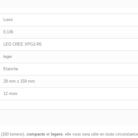
Loisir
0,136
LED CREE XPG2-R5
leger
Etanche
29 mm x 159 mm
12 mois
(160 lumens),
compacte
et
legere
, elle vous sera utile en toute circonstan