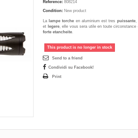
Reference:
808214
Condition:
New product
La
lampe torche
en aluminium est tres
puissante
et
legere
, elle vous sera utile en toute circonstance
forte etancheite
.
This product is no longer in stock
Send to a friend
Condividi su Facebook!
Print