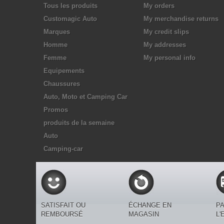
Tous les produits
My orders
Customagic Auto
My merchandise returns
Marques
My credit slips
Homme
My addresses
Femme
My personal info
Equipements
Chaussures
Auto, Moto et Camping Car
Promos
produits de la semaine
Auto
Camping-car
SATISFAIT OU
ÉCHANGE EN
PA
REMBOURSÉ
MAGASIN
L'