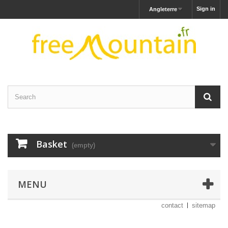
Sign in
Angleterre
Basket
(empty)
MENU
contact
sitemap