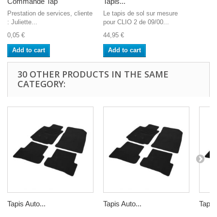
Commande Tap
Tapis...
Prestation de services, cliente
Le tapis de sol sur mesure
: Juliette...
pour CLIO 2 de 09/00...
0,05 €
44,95 €
Add to cart
Add to cart
30 OTHER PRODUCTS IN THE SAME
CATEGORY:
Tapis Auto...
Tapis Auto...
Tapis 