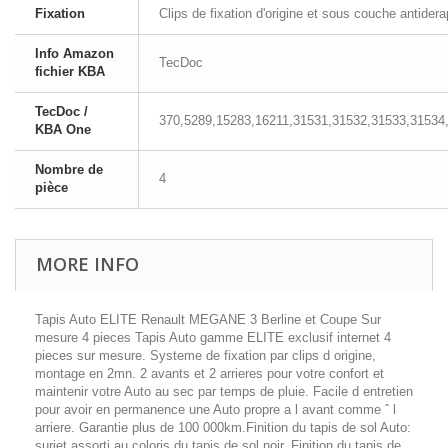
Fixation
Clips de fixation d'origine et sous couche antider
Info Amazon
TecDoc
fichier KBA
TecDoc /
370,5289,15283,16211,31531,31532,31533,31534
KBA One
Nombre de
4
pièce
MORE INFO
Tapis Auto ELITE Renault MEGANE 3 Berline et Coupe Sur
mesure 4 pieces Tapis Auto gamme ELITE exclusif internet 4
pieces sur mesure. Systeme de fixation par clips d origine,
montage en 2mn. 2 avants et 2 arrieres pour votre confort et
maintenir votre Auto au sec par temps de pluie. Facile d entretien
pour avoir en permanence une Auto propre a l avant comme ˆ l
arriere. Garantie plus de 100 000km.Finition du tapis de sol Auto:
surjet assorti au coloris du tapis de sol noir. Finition du tapis de