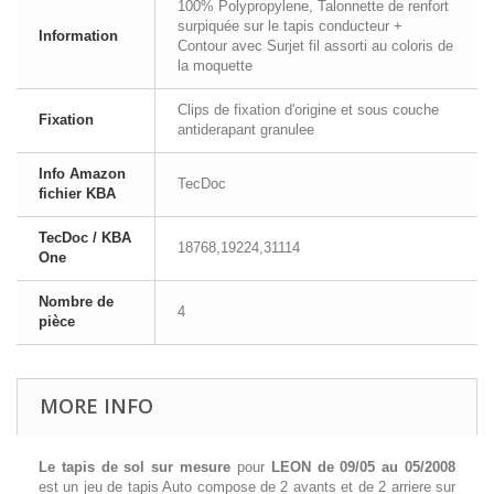
100% Polypropylene, Talonnette de renfort
surpiquée sur le tapis conducteur +
Information
Contour avec Surjet fil assorti au coloris de
la moquette
Clips de fixation d'origine et sous couche
Fixation
antiderapant granulee
Info Amazon
TecDoc
fichier KBA
TecDoc / KBA
18768,19224,31114
One
Nombre de
4
pièce
MORE INFO
Le tapis de sol sur mesure
pour
LEON de 09/05 au 05/2008
est un jeu de tapis Auto compose de 2 avants et de 2 arriere sur