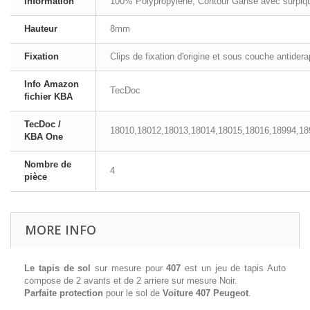
Information
100% Polypropylene, Contour Ganse avec surpi
Hauteur
8mm
Fixation
Clips de fixation d'origine et sous couche antider
Info Amazon
TecDoc
fichier KBA
TecDoc /
18010,18012,18013,18014,18015,18016,18994,18
KBA One
Nombre de
4
pièce
MORE INFO
Le tapis de sol
sur mesure pour
407
est un jeu de tapis Auto
compose de 2 avants et de 2 arriere sur mesure Noir.
Parfaite protection
pour le sol de
Voiture 407 Peugeot
.