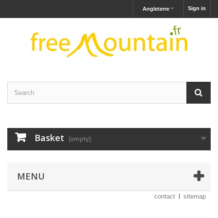
Sign in
Angleterre
Basket
(empty)
MENU
contact
sitemap