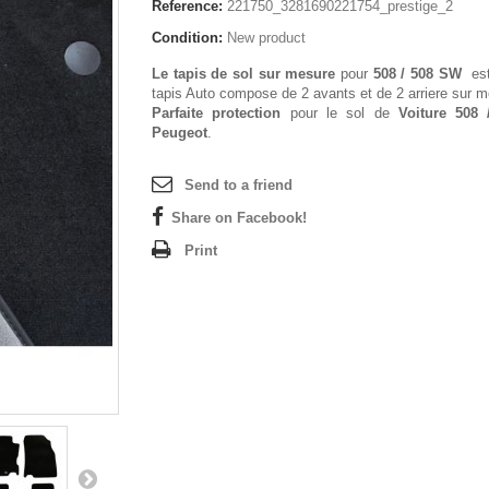
Reference:
221750_3281690221754_prestige_2
Condition:
New product
Le tapis de sol sur mesure
pour
508 / 508 SW
est
tapis Auto compose de 2 avants et de 2 arriere sur m
Parfaite protection
pour le sol de
Voiture 508
Peugeot
.
Send to a friend
Share on Facebook!
Print