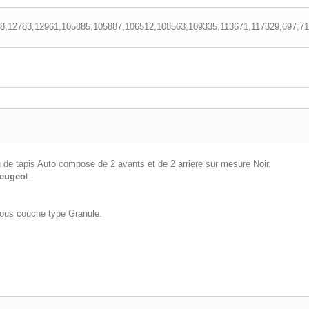
78,12783,12961,105885,105887,106512,108563,109335,113671,117329,697,71
 de tapis Auto compose de 2 avants et de 2 arriere sur mesure Noir.
Peugeo
t.
 sous couche type Granule.