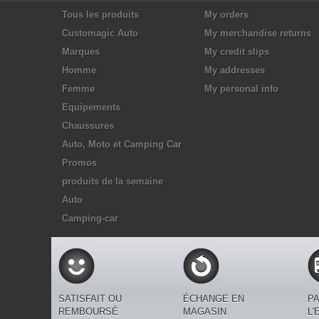
Tous les produits
My orders
Customagic Auto
My merchandise returns
Marques
My credit slips
Homme
My addresses
Femme
My personal info
Equipements
Chaussures
Auto, Moto et Camping Car
Promos
produits de la semaine
Auto
Camping-car
SATISFAIT OU
ÉCHANGE EN
PA
REMBOURSÉ
MAGASIN
L'