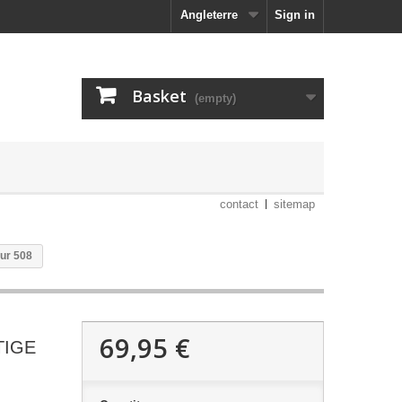
Angleterre
Sign in
Basket
(empty)
contact
sitemap
ur 508
69,95 €
TIGE