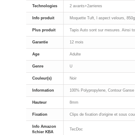
Technologies
2 avants+2arrieres
Info produit
Moquette Tuft, l aspect velours, 8
Plus produit
Tapis Auto sont sur mesures. Ainsi t
Garantie
12 mois
Age
Adulte
Genre
U
Couleur(s)
Noir
Information
100% Polypropylene, Contour Ganse
Hauteur
8mm
Fixation
Clips de fixation d'origine et sous co
Info Amazon
TecDoc
fichier KBA