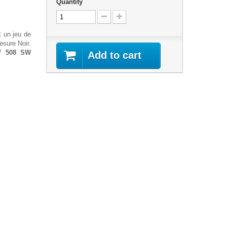
Quantity
 un jeu de
esure Noir.
 / 508 SW
Add to cart