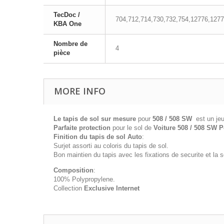
TecDoc /
704,712,714,730,732,754,12776,127
KBA One
Nombre de
4
pièce
MORE INFO
Le tapis de sol sur mesure
pour
508 / 508 SW
est un jeu
Parfaite protection
pour le sol de
Voiture 508 / 508 SW 
Finition du tapis de sol Auto
:
Surjet assorti au coloris du tapis de sol.
Bon maintien du tapis avec les fixations de securite et la
Composition
:
100% Polypropylene.
Collection
Exclusive Internet