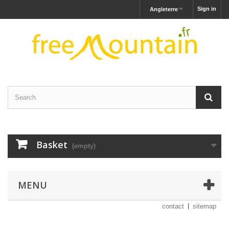
Sign in
Angleterre
Basket
(empty)
MENU
contact
sitemap