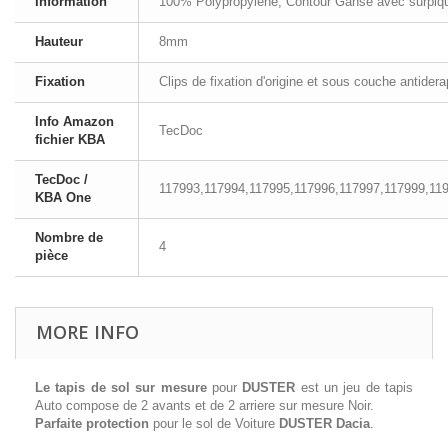
Information
100% Polypropylene, Contour Ganse avec surpi
Hauteur
8mm
Fixation
Clips de fixation d'origine et sous couche antider
Info Amazon
TecDoc
fichier KBA
TecDoc /
117993,117994,117995,117996,117997,117999,11
KBA One
Nombre de
4
pièce
MORE INFO
Le tapis de sol sur mesure
pour
DUSTER
est un jeu de tapis
Auto compose de 2 avants et de 2 arriere sur mesure Noir.
Parfaite protection
pour le sol de Voiture
DUSTER Dacia
.