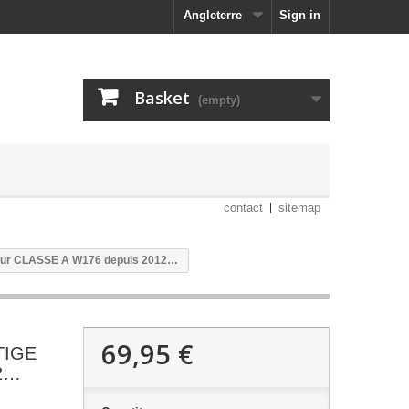
Angleterre
Sign in
Basket
(empty)
contact
sitemap
our CLASSE A W176 depuis 2012…
69,95 €
TIGE
12…