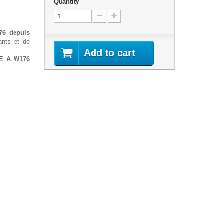
Quantity
6 depuis
ants et de
Add to cart
SE A W176