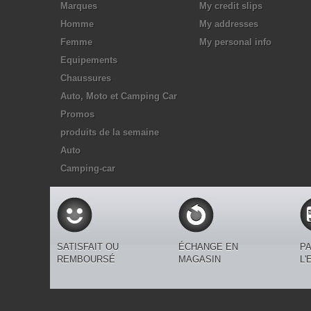
Marques
My credit slips
Homme
My addresses
Femme
My personal info
Equipements
Chaussures
Auto, Moto et Camping Car
Promos
produits de la semaine
Auto
Camping-car
SATISFAIT OU
ÉCHANGE EN
PA
REMBOURSÉ
MAGASIN
L'