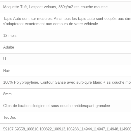
Moquette Tuft, l aspect velours, 850g/m2+ss couche mousse
Tapis Auto sont sur mesures. Ainsi tous les tapis auto sont coupés aux dim
s'adapteront exactement aux contours de votre véhicule.
12 mois
Adulte
U
Noir
100% Polypropylene, Contour Ganse avec surpiqure blanc + ss couche 
8mm
Clips de fixation d'origine et sous couche antiderapant granulee
TecDoc
59167,59558,100816,100822,100913,106288,114944,114947,114948,114960