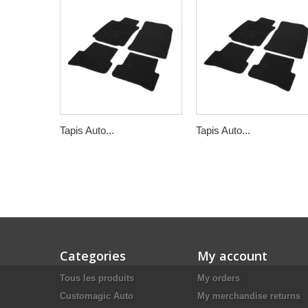
Tapis Auto...
Tapis Auto...
Categories
My account
Tous les produits
My orders
Customagic Auto
My merchandise returns