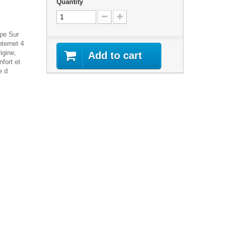
Quantity
pe Sur
ternet 4
igine,
Add to cart
fort et
e d