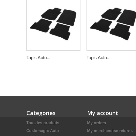
Tapis Auto...
Tapis Auto...
Categories
My account
Tous les produits
My orders
Customagic Auto
My merchandise returns