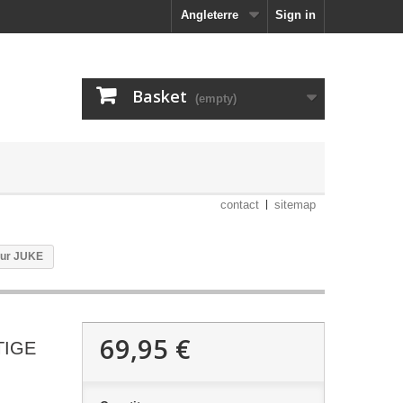
Angleterre
Sign in
Basket
(empty)
contact
sitemap
our JUKE
69,95 €
TIGE