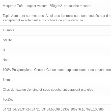
Moquette Tuft, l aspect velours, 850g/m2+ss couche mousse
Tapis Auto sont sur mesures. Ainsi tous les tapis auto sont coupés aux dim
s'adapteront exactement aux contours de votre véhicule.
12 mois
Adulte
U
Noir
100% Polypropylene, Contour Ganse avec surpiqure blanc + ss couche 
8mm
Clips de fixation d'origine et sous couche antiderapant granulee
TecDoc
34721,34723,34724,34725,53454,58599,59302,106276,107628,108986