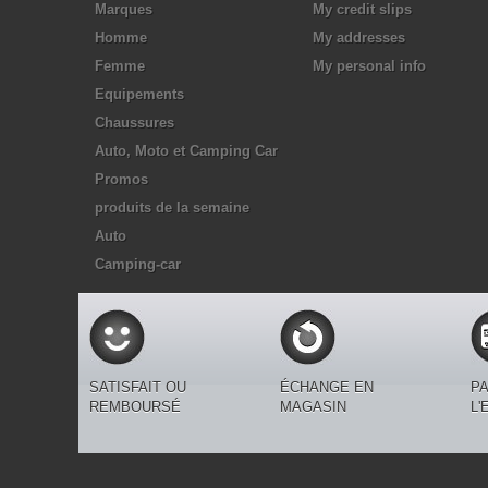
Marques
My credit slips
Homme
My addresses
Femme
My personal info
Equipements
Chaussures
Auto, Moto et Camping Car
Promos
produits de la semaine
Auto
Camping-car
SATISFAIT OU
ÉCHANGE EN
PA
REMBOURSÉ
MAGASIN
L'