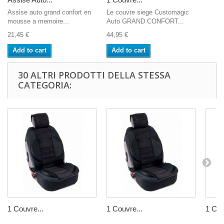
Assise auto grand confort en
Le couvre siege Customagic
mousse a memoire...
Auto GRAND CONFORT...
21,45 €
44,95 €
Add to cart
Add to cart
30 ALTRI PRODOTTI DELLA STESSA
CATEGORIA:
1 Couvre...
1 Couvre...
1 Cou