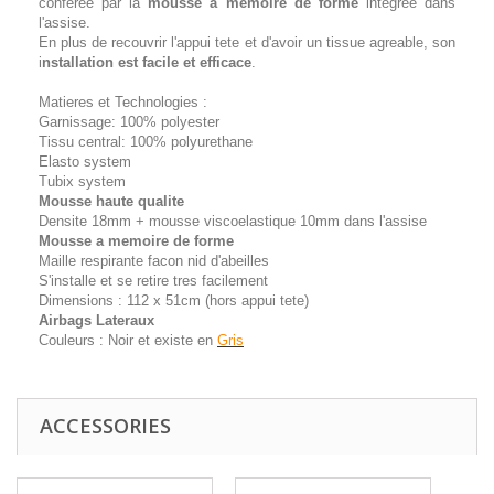
conferee par la
mousse a memoire de forme
integree dans
l'assise.
En plus de recouvrir l'appui tete et d'avoir un tissue agreable, son
i
nstallation est facile et efficace
.
Matieres et Technologies :
Garnissage: 100% polyester
Tissu central: 100% polyurethane
Elasto system
Tubix system
Mousse haute qualite
Densite 18mm + mousse viscoelastique 10mm dans l'assise
Mousse a memoire de forme
Maille respirante facon nid d'abeilles
S'installe et se retire tres facilement
Dimensions : 112 x 51cm (hors appui tete)
Airbags Lateraux
Couleurs : Noir et existe en
Gris
ACCESSORIES