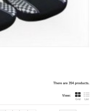
There are 354 products.
View:
Grid
List