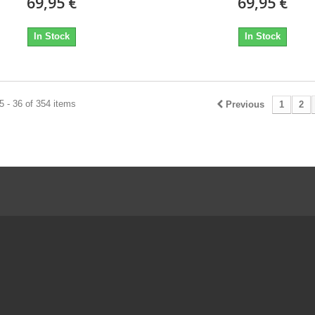
69,95 €
69,95 €
In Stock
In Stock
 - 36 of 354 items
Previous
1
2