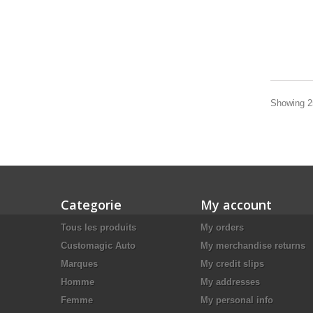
Showing 25
Categorie
My account
Tous les produits
My orders
Customagic Auto
My merchandise returns
Marques
My credit slips
Homme
My addresses
Femme
My personal info