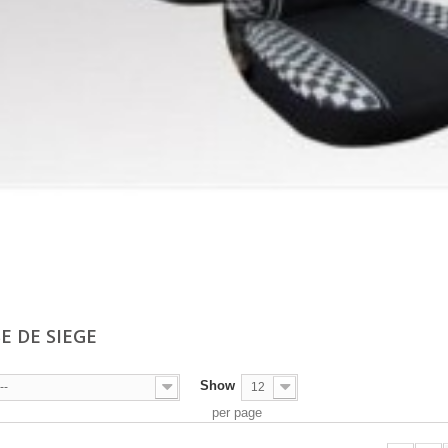
E DE SIEGE
Show
--
12
per page