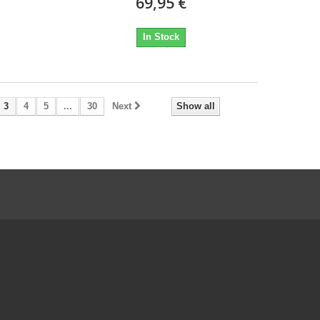
69,95 €
In Stock
3
4
5
...
30
Next
Show all