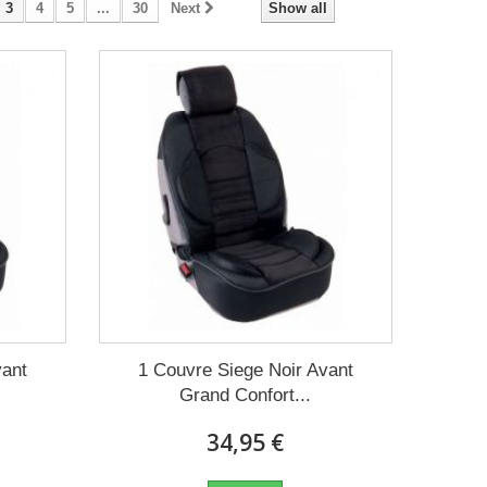
3
4
5
...
30
Next
Show all
vant
1 Couvre Siege Noir Avant
Grand Confort...
34,95 €