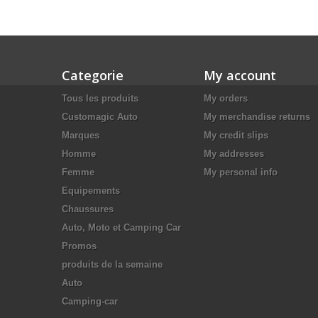
Categorie
My account
Tous les produits
My orders
Customagic Auto
My merchandise returns
Marques
My credit slips
Homme
My addresses
Femme
My personal info
Equipements
Chaussures
Auto, Moto et Camping Car
Promos
produits de la semaine
Auto
Camping-car