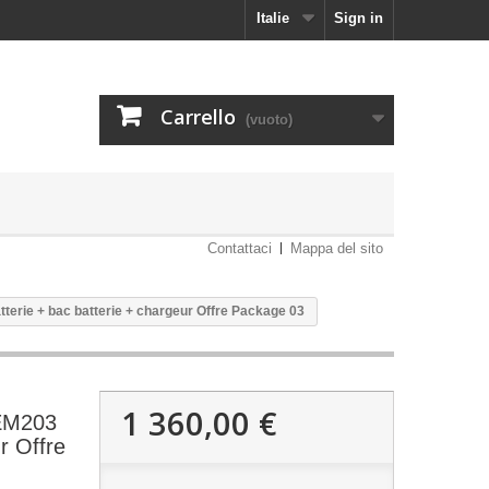
Italie
Sign in
Carrello
(vuoto)
Contattaci
Mappa del sito
erie + bac batterie + chargeur Offre Package 03
1 360,00 €
 EM203
r Offre