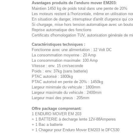
Avantages produits de l'enduro mover EM203:
Maintien 1450 kg de poids total dans une pente de 20%
Les moteurs restent à l'horizontale, même en utilisation n
En situation de danger, interrupteur d'arrêt d'urgence qui c
Si churgage, mise hors tension automatique avec un bouto
Reprise automatique des fonctions
Certificats d'homologation TUV, autorisation générale de mi
Caractéristiques techniques :
Fonctionne avec une alimentation : 12 Volt DC
La consommation moyenne : 20 Amp
La consommation maximale: 100 Amp
Vitesse : env. 15 cm/seconde
Poids : env. 37kg (sans batterie)
PTAC autorisé : 1800kg
PTAC autorisé en pente de 20% : 1450kg
Largeur minimale du vehicule : 1800mm
Largeur maximale du vehicule : 2400mm
Largeur maxi des pneus : 205mm
Offre package comprenant:
1 ENDURO MOVER EM 203
+ 1 BATTERIE à decharge lente 12V-88Amperes
+ 1 Bac a batterie
+ 1 Chageur pour Enduro Mover EM203 le DFC530