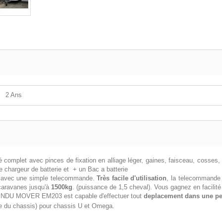
2 Ans
é complet avec pinces de fixation en alliage léger, gaines, faisceau, cosses,
chargeur de batterie et + un Bac a batterie
ue avec une simple telecommande.
Très facile d'utilisation
, la telecommande 
caravanes jusqu'à
1500kg
. (puissance de 1,5 cheval). Vous gagnez en facilité 
L'ENDU MOVER EM203 est capable d'effectuer tout
deplacement dans une p
 du chassis) pour chassis U et Omega.