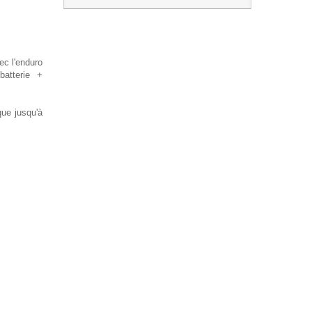
c l'enduro
atterie +
que jusqu'à