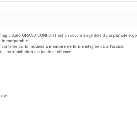
tomagic Auto GRAND CONFORT
est un couvre siege dote d'une
parfaite erg
e incomparable
.
r
conferee par la
mousse a memoire de forme
integree dans l'assise.
e, son i
nstallation est facile et efficace
.
sise