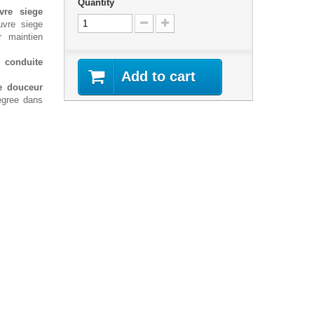
Quantity
vre siege
vre siege
 maintien
e conduite
Add to cart
e douceur
egree dans