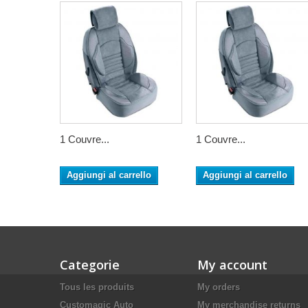
1 Couvre...
1 Couvre...
Aggiungi al carrello
Aggiungi al carrello
Categorie
My account
Tous les produits
My orders
Customagic Auto
My merchandise returns