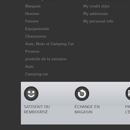
Marques
My credit slips
Homme
My addresses
Femme
My personal info
Equipements
Chaussures
Auto, Moto et Camping Car
Promos
produits de la semaine
Auto
Camping-car
SATISFAIT OU
ÉCHANGE EN
PA
REMBOURSÉ
MAGASIN
L'