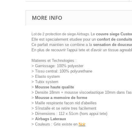
MORE INFO
Le
couvre siege Cus
Lot de 2 protection de siege Airbags.
Elle est specialement etudiee pour un
confort de conduit
Ce parfait maintien se combine a la
sensation de douceu
En plus de recouvrir l'appui tete et d'avoir un tissue agreabl
Matieres et Technologies :
> Garnissage: 100% polyester
> Tissu central: 100% polyurethane
> Elasto system
> Tubix system
>
Mousse haute qualite
> Densite 18mm + mousse viscoelastique 10mm dans l'as
>
Mousse a memoire de forme
> Maille respirante facon nid d'abeilles
> S'installe et se retire tres facilement
> Dimensions : 112 x 51cm (hors appui tete)
>
Airbags Lateraux
> Couleurs : Gris existe en
Noir