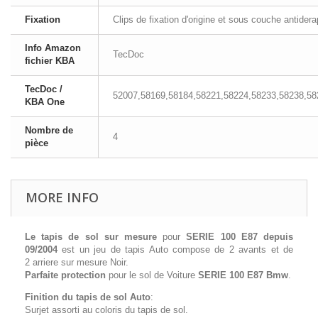
Fixation
Clips de fixation d'origine et sous couche antider
Info Amazon
TecDoc
fichier KBA
TecDoc /
52007,58169,58184,58221,58224,58233,58238,58
KBA One
Nombre de
4
pièce
MORE INFO
Le tapis de sol sur mesure
pour
SERIE 100 E87 depuis
09/2004
est un jeu de tapis Auto compose de 2 avants et de
2 arriere sur mesure Noir.
Parfaite protection
pour le sol de Voiture
SERIE 100 E87 Bmw
.
Finition du tapis de sol Auto
:
Surjet assorti au coloris du tapis de sol.