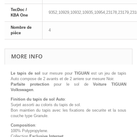
TecDoc /
9352,10929,10932,10935,10954,23178,23179,231
KBA One
Nombre de
4
pièce
MORE INFO
Le tapis de sol
sur mesure pour
TIGUAN
est un jeu de tapis
Auto compose de 2 avants et de 2 arriere sur mesure Noir.
Parfaite protection
pour le sol de
Voiture TIGUAN
Volkswagen
.
Finition du tapis de sol Auto
:
Surjet assorti au coloris du tapis de sol.
Bon maintien du tapis avec les fixations de securite et la sous
couche type Granule.
Composition
:
100% Polypropylene.
Collection
Exclusive Internet
.